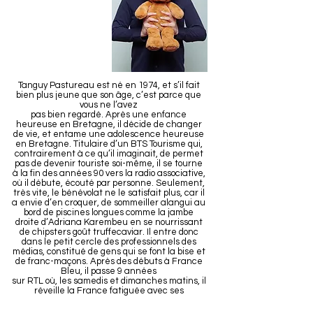
Tanguy Pastureau est né en 1974, et s’il fait
bien plus jeune que son âge, c’est parce que
vous ne l’avez
pas bien regardé. Après une enfance
heureuse en Bretagne, il décide de changer
de vie, et entame une adolescence heureuse
en Bretagne. Titulaire d’un BTS Tourisme qui,
contrairement à ce qu’il imaginait, de permet
pas de devenir touriste soi-même, il se tourne
à la fin des années 90 vers la radio associative,
où il débute, écouté par personne. Seulement,
très vite, le bénévolat ne le satisfait plus, car il
a envie d’en croquer, de sommeiller alangui au
bord de piscines longues comme la jambe
droite d’Adriana Karembeu en se nourrissant
de chipsters goût truffecaviar. Il entre donc
dans le petit cercle des professionnels des
médias, constitué de gens qui se font la bise et
de franc-maçons. Après des débuts à France
Bleu, il passe 9 années
sur RTL où, les samedis et dimanches matins, il
réveille la France fatiguée avec ses
chroniques d’anthologie (selon sa grand-tante
insomniaque, les autres gens dormant à cette