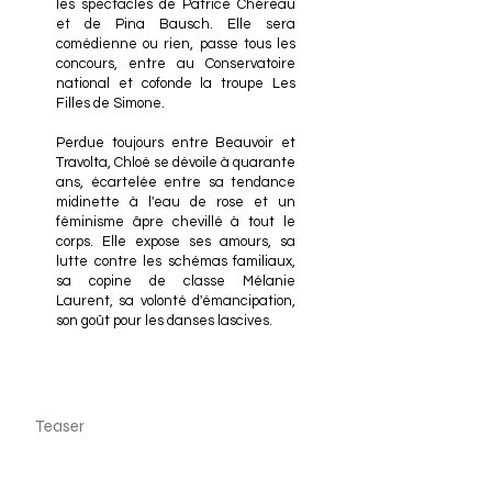
les spectacles de Patrice Chéreau
et de Pina Bausch. Elle sera
comédienne ou rien, passe tous les
concours, entre au Conservatoire
national et cofonde la troupe Les
Filles de Simone.
Perdue toujours entre Beauvoir et
Travolta, Chloé se dévoile à quarante
ans, écartelée entre sa tendance
midinette à l'eau de rose et un
féminisme âpre chevillé à tout le
corps. Elle expose ses amours, sa
lutte contre les schémas familiaux,
sa copine de classe Mélanie
Laurent, sa volonté d'émancipation,
son goût pour les danses lascives.
Teaser